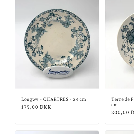
Longwy - CHARTRES - 23 cm
Terre de 
cm
Normalpris
175,00 DKK
Normalpr
200,00 