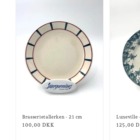
Brasserietallerken - 21 cm
Luneville 
Normalpris
100,00 DKK
Normalpr
125,00 