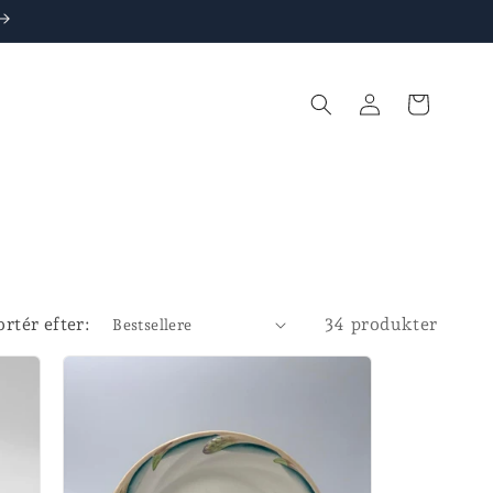
Log
Indkøbskurv
ind
ortér efter:
34 produkter