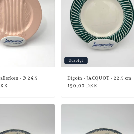
Udsolgt
allerken - Ø 24,5
Digoin - JACQUOT - 22,5 cm
is
DKK
Normalpris
150,00 DKK