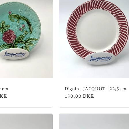
0 cm
Digoin - JACQUOT - 22,5 cm
is
DKK
Normalpris
150,00 DKK