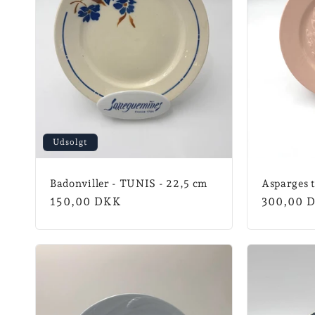
t
i
o
n
:
Udsolgt
Badonviller - TUNIS - 22,5 cm
Asparges t
Normalpris
150,00 DKK
Normalpr
300,00 