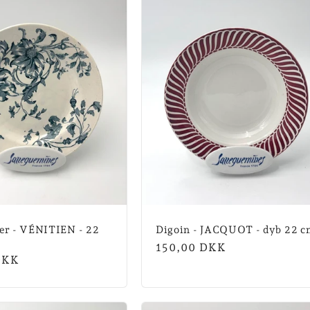
Fer - VÉNITIEN - 22
Digoin - JACQUOT - dyb 22 c
Normalpris
150,00 DKK
is
DKK