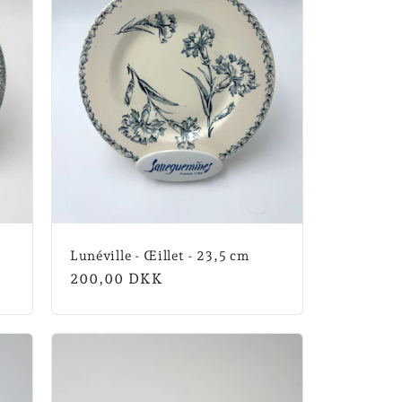
Lunéville - Œillet - 23,5 cm
Normalpris
200,00 DKK