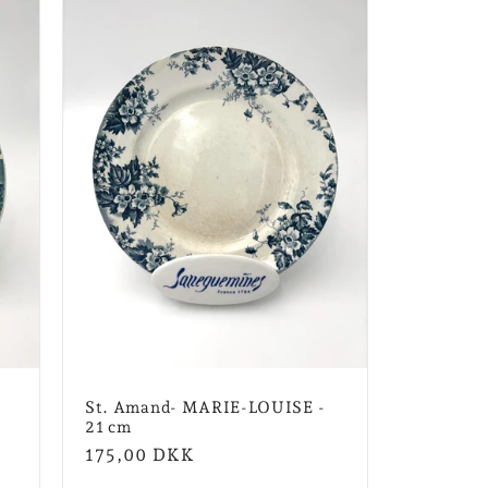
St. Amand- MARIE-LOUISE -
21 cm
Normalpris
175,00 DKK