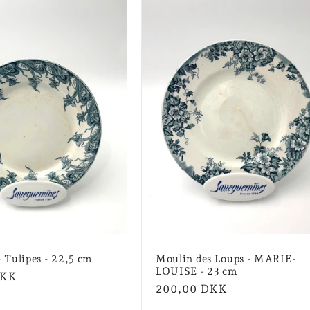
- Tulipes - 22,5 cm
Moulin des Loups - MARIE-
LOUISE - 23 cm
is
DKK
Normalpris
200,00 DKK