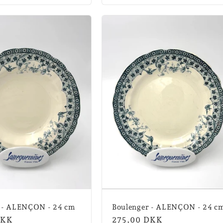
 - ALENÇON - 24 cm
Boulenger - ALENÇON - 24 c
is
DKK
Normalpris
275,00 DKK