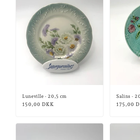
Luneville - 20,5 cm
Salins - 2
Normalpris
150,00 DKK
Normalpr
175,00 