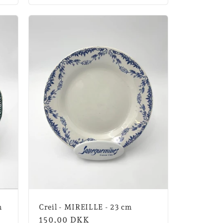
m
Creil - MIREILLE - 23 cm
Normalpris
150,00 DKK