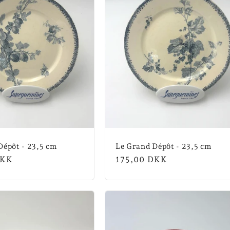
Dépôt - 23,5 cm
Le Grand Dépôt - 23,5 cm
is
DKK
Normalpris
175,00 DKK