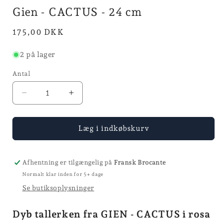
modus
Gien - CACTUS - 24 cm
Normalpris
175,00 DKK
2 på lager
Antal
Reducer
Øg
antallet
antallet
for
for
Gien
Gien
Læg i indkøbskurv
-
-
CACTUS
CACTUS
-
-
Afhentning er tilgængelig på
Fransk Brocante
24
24
Normalt klar inden for 5+ dage
cm
cm
Se butiksoplysninger
Dyb tallerken fra GIEN - CACTUS i rosa