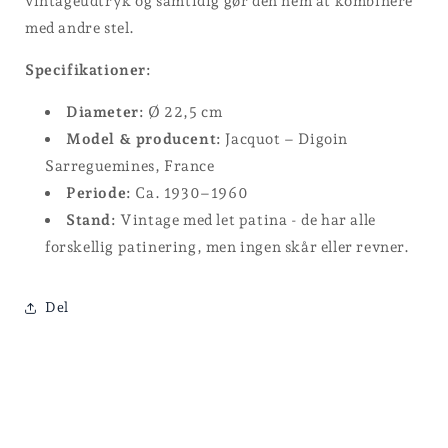
vintageudtryk og samtidig gør den nem at kombinere
med andre stel.
Specifikationer:
Diameter:
Ø 22,5 cm
Model & producent:
Jacquot – Digoin
Sarreguemines, France
Periode:
Ca. 1930–1960
Stand:
Vintage med let patina - de har alle
forskellig patinering, men ingen skår eller revner.
Del