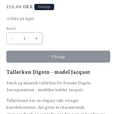
modus
modus
Normalpris
150,00 DKK
Udsolgt
Ikke på lager
Antal
Reducer
Øg
antallet
antallet
for
for
Digoin
Digoin
Udsolgt
-
-
JACQUOT
JACQUOT
Tallerken Digoin - model Jacquot
-
-
22,5
22,5
Smuk og klassisk tallerken fra franske Digoin
cm
cm
Sarreguemines - modellen hedder Jacquot.
Tallerkenen har en elegant rød, svinget
kantdekoration, der giver et charmerende