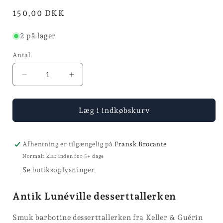
modus
Normalpris
150,00 DKK
2 på lager
Antal
Reducer
Øg
antallet
antallet
for
for
Luneville
Luneville
Læg i indkøbskurv
-
-
20,5
20,5
cm
cm
Afhentning er tilgængelig på
Fransk Brocante
Normalt klar inden for 5+ dage
Se butiksoplysninger
Antik Lunéville desserttallerken
Smuk barbotine desserttallerken fra Keller & Guérin