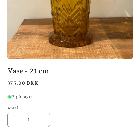
Åbn
mediet
Vase - 21 cm
1
i
modus
Normalpris
375,00 DKK
2 på lager
Antal
Reducer
Øg
antallet
antallet