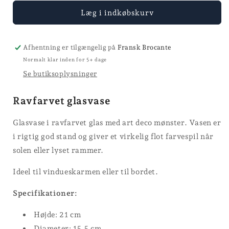
for
for
Vase
Vase
Læg i indkøbskurv
-
-
21
21
cm
cm
Afhentning er tilgængelig på
Fransk Brocante
Normalt klar inden for 5+ dage
Se butiksoplysninger
Ravfarvet glasvase
Glasvase i ravfarvet glas med art deco mønster. Vasen er
i rigtig god stand og giver et virkelig flot farvespil når
solen eller lyset rammer.
Ideel til vindueskarmen eller til bordet.
Specifikationer:
Højde: 21 cm
Diameter: 15,5 cm