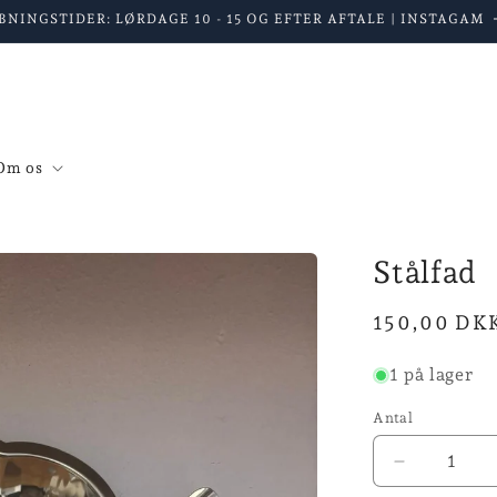
BNINGSTIDER: LØRDAGE 10 - 15 OG EFTER AFTALE | INSTAGAM
Om os
Stålfad
Normalpris
150,00 DK
1 på lager
Antal
Reducer
antallet