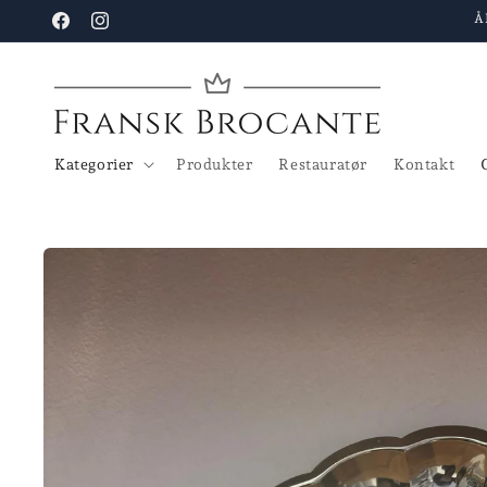
Gå til
Å
Facebook
Instagram
indhold
Kategorier
Produkter
Restauratør
Kontakt
Gå til
produktoplysninger