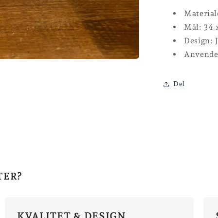
Material
Mål: 34 
Design: 
Anvendel
Del
TER?
KVALITET & DESIGN