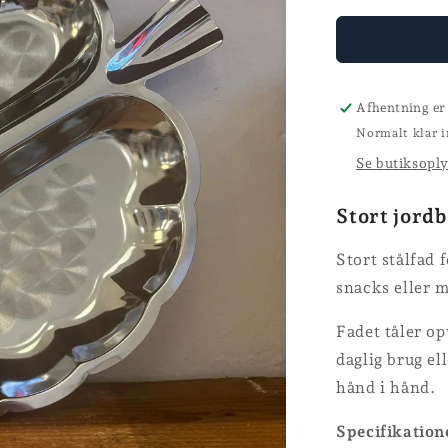
for
Stålfad
Afhentning er
Normalt klar i
Se butiksopl
Stort jord
Stort stålfad 
snacks eller m
Fadet tåler op
daglig brug ell
hånd i hånd.
Specifikation