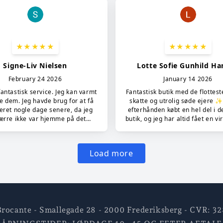
rocante - Smallegade 28 - 2000 Frederiksberg - CVR: 3