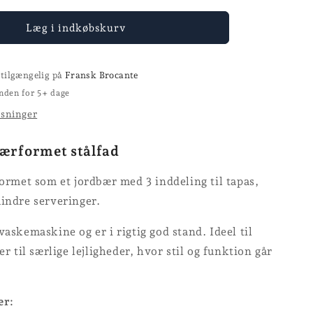
for
Stålfad
Læg i indkøbskurv
 tilgængelig på
Fransk Brocante
nden for 5+ dage
ysninger
bærformet stålfad
formet som et jordbær med 3 inddeling til tapas,
indre serveringer.
vaskemaskine og er i rigtig god stand. Ideel til
er til særlige lejligheder, hvor stil og funktion går
er: