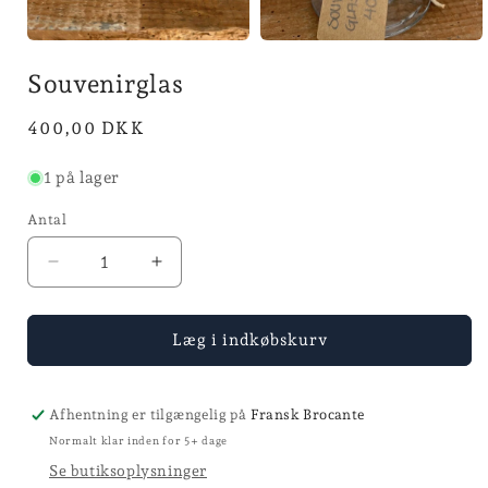
Åbn
Åbn
mediet
mediet
Souvenirglas
1
2
i
i
modus
modus
Normalpris
400,00 DKK
1 på lager
Antal
Reducer
Øg
antallet
antallet
for
for
Souvenirglas
Souvenirglas
Læg i indkøbskurv
Afhentning er tilgængelig på
Fransk Brocante
Normalt klar inden for 5+ dage
Se butiksoplysninger