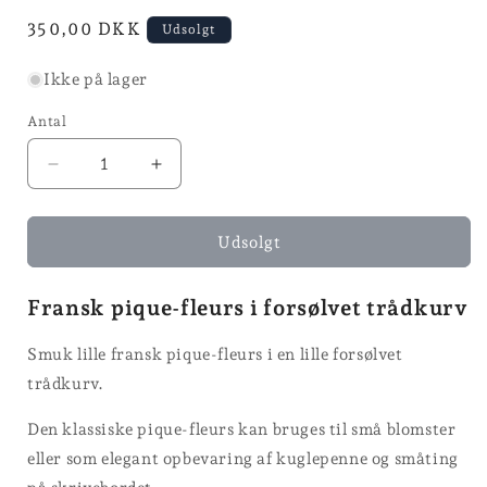
modus
modus
Normalpris
350,00 DKK
Udsolgt
Ikke på lager
Antal
Reducer
Øg
antallet
antallet
for
for
Pique
Pique
Udsolgt
fleurs
fleurs
Fransk pique-fleurs i forsølvet trådkurv
Smuk lille fransk pique-fleurs i en lille forsølvet
trådkurv.
Den klassiske pique-fleurs kan bruges til små blomster
eller som elegant opbevaring af kuglepenne og småting