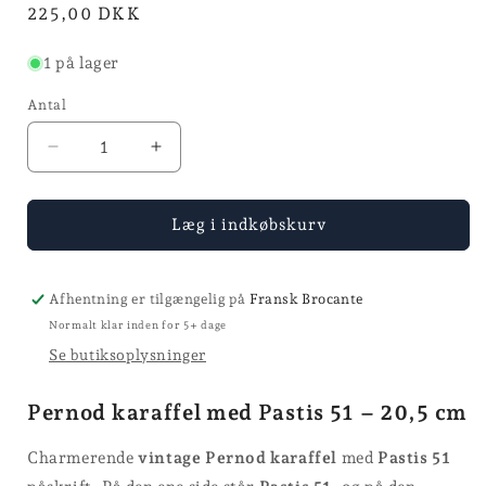
Normalpris
225,00 DKK
1 på lager
Antal
Reducer
Øg
antallet
antallet
for
for
Pernod
Pernod
Læg i indkøbskurv
karaffel
karaffel
Afhentning er tilgængelig på
Fransk Brocante
Normalt klar inden for 5+ dage
Se butiksoplysninger
Pernod karaffel med Pastis 51 – 20,5 cm
Charmerende
vintage Pernod karaffel
med
Pastis 51