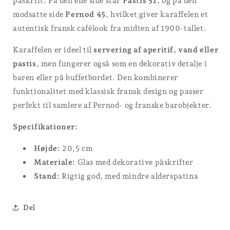
påskrift. På den ene side står
Pastis 51
, og på den
modsatte side
Pernod 45
, hvilket giver karaffelen et
autentisk fransk cafélook fra midten af 1900-tallet.
Karaffelen er ideel til
servering af aperitif, vand eller
pastis
, men fungerer også som en dekorativ detalje i
baren eller på buffetbordet. Den kombinerer
funktionalitet med klassisk fransk design og passer
perfekt til samlere af Pernod- og franske barobjekter.
Specifikationer:
Højde:
20,5 cm
Materiale:
Glas med dekorative påskrifter
Stand:
Rigtig god, med mindre alderspatina
Del