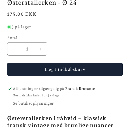
Østerstallerken - Ø 24
1
i
modus
Normalpris
175,00 DKK
3 på lager
Antal
Reducer
Øg
antallet
antallet
for
for
Østerstallerken
Østerstallerken
Læg i indkøbskurv
-
-
Ø
Ø
24
24
Afhentning er tilgængelig på
Fransk Brocante
Normalt klar inden for 5+ dage
Se butiksoplysninger
Østerstallerken i råhvid – klassisk
fransk vintage med brunlige nuancer