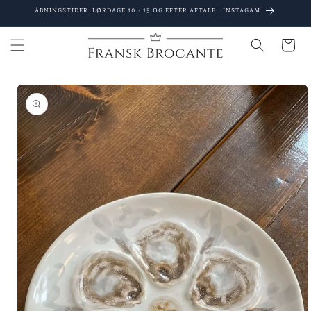
Gå til
ÅBNINGSTIDER: LØRDAGE 10 - 15 OG EFTER AFTALE | INSTAGAM
indhold
Indkøbsku
 til
oduktoplysninger