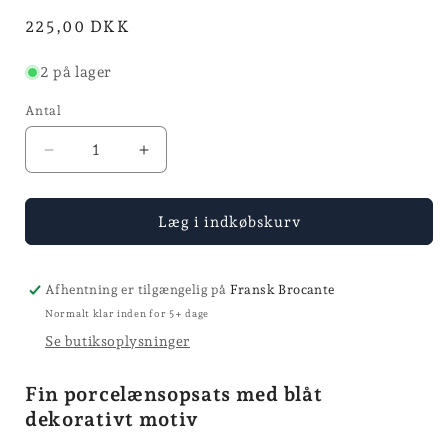
modus
Normalpris
225,00 DKK
2 på lager
Antal
Reducer
Øg
antallet
antallet
for
for
Opsats
Opsats
Læg i indkøbskurv
-
-
Ø
Ø
21,5
21,5
Afhentning er tilgængelig på
Fransk Brocante
Normalt klar inden for 5+ dage
Se butiksoplysninger
Fin porcelænsopsats med blåt
dekorativt motiv