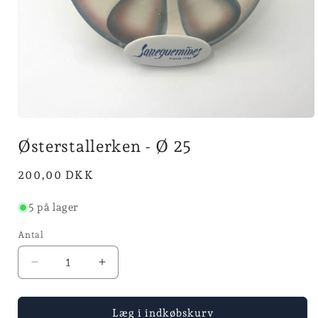
Åbn
mediet
Østerstallerken - Ø 25
1
i
modus
Normalpris
200,00 DKK
5 på lager
Antal
Reducer
Øg
antallet
antallet
for
for
Østerstallerken
Østerstallerken
Læg i indkøbskurv