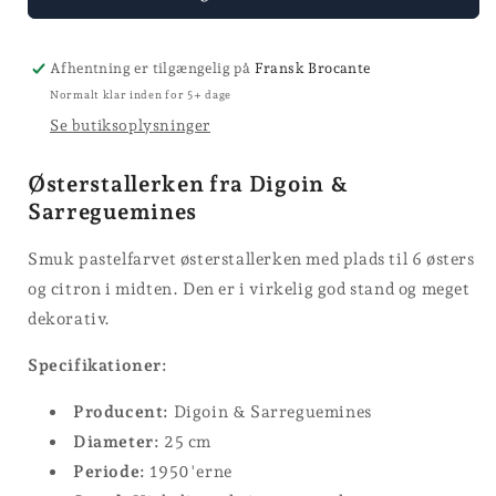
-
-
Ø
Ø
25
25
Afhentning er tilgængelig på
Fransk Brocante
Normalt klar inden for 5+ dage
Se butiksoplysninger
Østerstallerken fra Digoin &
Sarreguemines
Smuk pastelfarvet østerstallerken med plads til 6 østers
og citron i midten. Den er i virkelig god stand og meget
dekorativ.
Specifikationer:
Producent:
Digoin & Sarreguemines
Diameter:
25 cm
Periode:
1950'erne