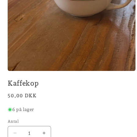
Åbn
mediet
Kaffekop
1
i
modus
Normalpris
50,00 DKK
6 på lager
Antal
Reducer
Øg