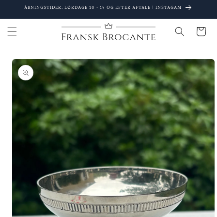
Gå til
ÅBNINGSTIDER: LØRDAGE 10 - 15 OG EFTER AFTALE | INSTAGAM
indhold
Indkøbsku
 til
oduktoplysninger