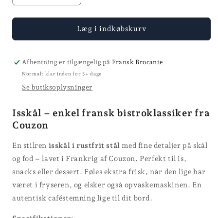
antallet
antallet
for
for
Isskål
Isskål
Læg i indkøbskurv
-
-
Ø
Ø
9
9
Afhentning er tilgængelig på
Fransk Brocante
Normalt klar inden for 5+ dage
Se butiksoplysninger
Isskål – enkel fransk bistroklassiker fra
Couzon
En stilren
isskål i rustfrit stål
med fine detaljer på skål
og fod – lavet i Frankrig af Couzon. Perfekt til is,
snacks eller dessert. Føles ekstra frisk, når den lige har
været i fryseren, og elsker også opvaskemaskinen. En
autentisk caféstemning lige til dit bord.