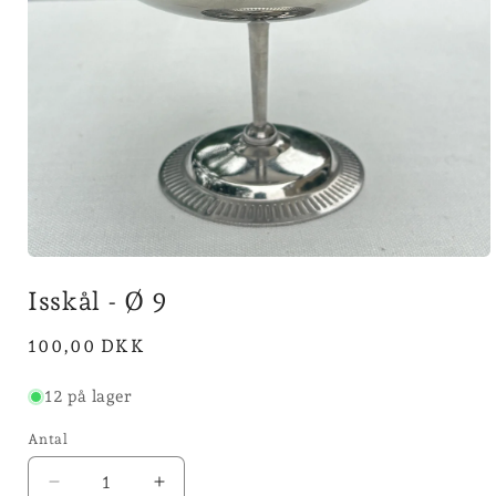
Åbn
mediet
Isskål - Ø 9
1
i
modus
Normalpris
100,00 DKK
12 på lager
Antal
Reducer
Øg