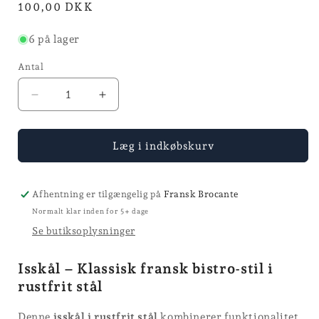
Normalpris
100,00 DKK
6 på lager
Antal
Reducer
Øg
antallet
antallet
for
for
Isskål
Isskål
Læg i indkøbskurv
-
-
Ø
Ø
8
8
Afhentning er tilgængelig på
Fransk Brocante
Normalt klar inden for 5+ dage
Se butiksoplysninger
Isskål – Klassisk fransk bistro-stil i
rustfrit stål
Denne
isskål i rustfrit stål
kombinerer funktionalitet