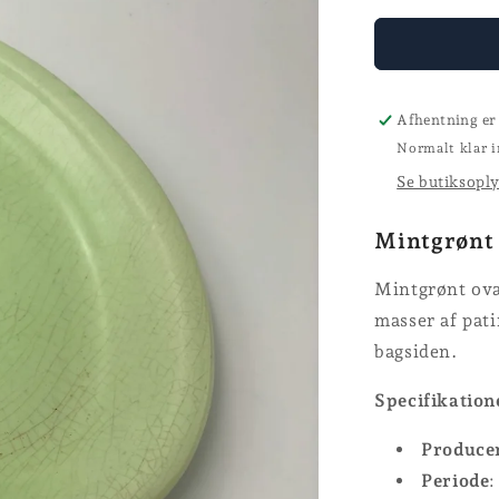
for
Fad
-
Proceram
-
Afhentning er
L
Normalt klar i
42
Se butiksopl
cm
Mintgrønt 
Mintgrønt ova
masser af pati
bagsiden.
Specifikation
Produce
Periode
: