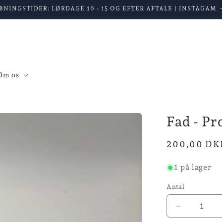
BNINGSTIDER: LØRDAGE 10 - 15 OG EFTER AFTALE | INSTAGAM
Om os
Fad - Pr
Normalpris
200,00 DK
1 på lager
Antal
Reducer
antallet