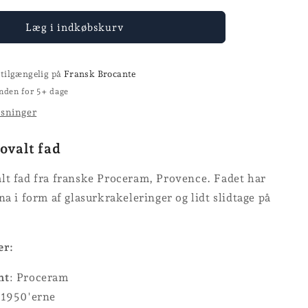
for
Fad
Læg i indkøbskurv
-
Proceram
-
 tilgængelig på
Fransk Brocante
L
nden for 5+ dage
42
ysninger
cm
ovalt fad
lt fad fra franske Proceram, Provence. Fadet har
na i form af glasurkrakeleringer og lidt slidtage på
er:
nt
: Proceram
1950'erne