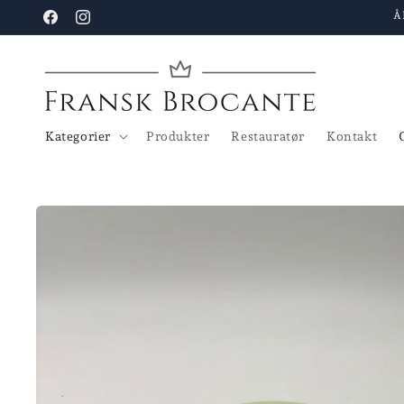
Gå til
Å
Facebook
Instagram
indhold
Kategorier
Produkter
Restauratør
Kontakt
Gå til
produktoplysninger