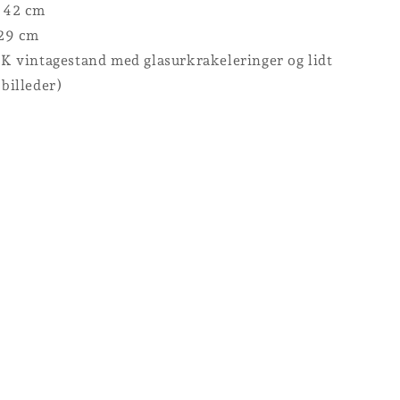
: 42 cm
 29 cm
OK vintagestand med glasurkrakeleringer og lidt
 billeder)