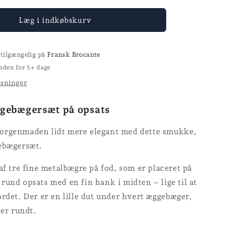
for
rsæt
Æggebægersæt
Læg i indkøbskurv
 tilgængelig på
Fransk Brocante
nden for 5+ dage
ysninger
gebægersæt på opsats
orgenmaden lidt mere elegant med dette smukke,
ebægersæt.
af tre fine metalbægre på fod, som er placeret på
und opsats med en fin hank i midten – lige til at
rdet. Der er en lille dut under hvert æggebæger,
der rundt.