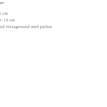
er:
6 cm
r:
12 cm
od vintagestand med patina