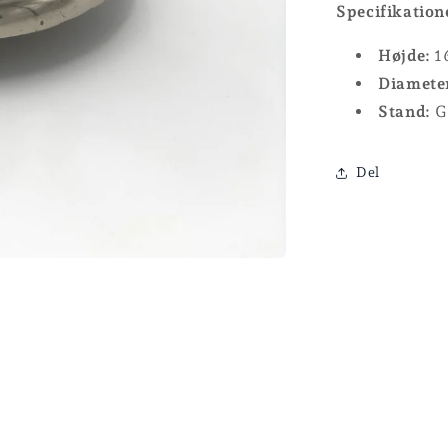
Specifikation
Højde:
1
Diamete
Stand:
G
Del