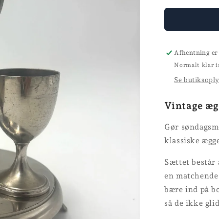
for
Æggebæge
Afhentning er
Normalt klar i
Se butiksopl
Vintage æg
Gør søndagsm
klassiske ægg
Sættet består 
en matchende r
bære ind på bo
så de ikke gli