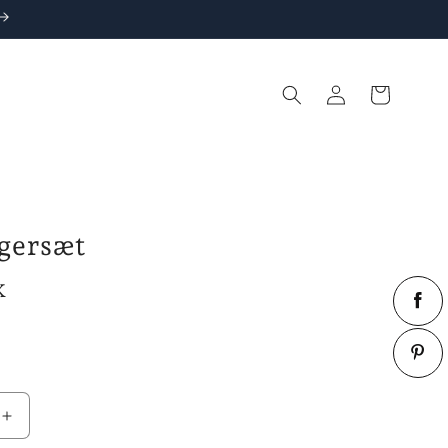
Log
Indkøbskurv
ind
gersæt
K
Øg
antallet