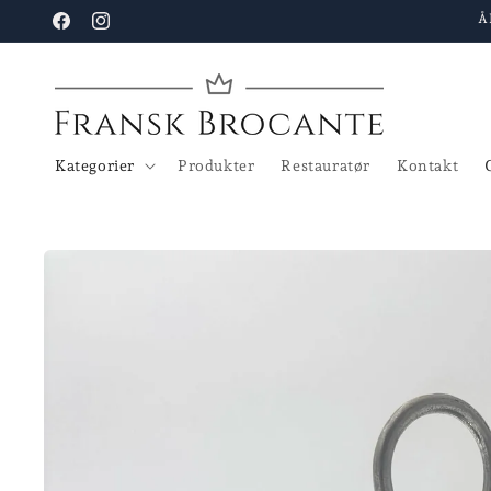
Gå til
Å
Facebook
Instagram
indhold
Kategorier
Produkter
Restauratør
Kontakt
Gå til
produktoplysninger