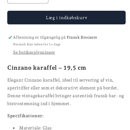
antallet
antallet
for
for
Cinzano
Cinzano
Læg i indkøbskurv
karaffel
karaffel
Afhentning er tilgængelig på
Fransk Brocante
Normalt klar inden for 5+ dage
Se butiksoplysninger
Cinzano karaffel – 19,5 cm
Elegant Cinzano karaffel, ideel til servering af vin,
aperitiffer eller som et dekorativt element på bordet.
Denne vintagekaraffel bringer autentisk fransk bar- og
bistrostemning ind i hjemmet.
Specifikationer:
Materiale: Glas