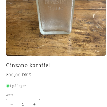
Åbn
mediet
Cinzano karaffel
1
i
modus
Normalpris
200,00 DKK
1 på lager
Antal
Reducer
Øg