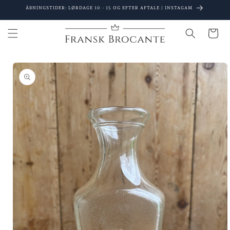
Gå til
ÅBNINGSTIDER: LØRDAGE 10 - 15 OG EFTER AFTALE | INSTAGAM
indhold
Indkøbsku
 til
oduktoplysninger