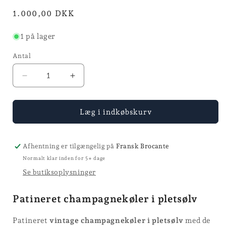
modus
modus
Normalpris
1.000,00 DKK
1 på lager
Antal
Reducer
Øg
antallet
antallet
for
for
Champagnekøler
Champagnekøler
Læg i indkøbskurv
Afhentning er tilgængelig på
Fransk Brocante
Normalt klar inden for 5+ dage
Se butiksoplysninger
Patineret champagnekøler i pletsølv
Patineret
vintage champagnekøler i pletsølv
med de