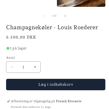
i
Åbn
mediet
2
af
1
/
2
i
modus
Champagnekøler - Louis Roederer
Normalpris
6.500,00 DKK
1 på lager
Antal
Reducer
Øg
antallet
antallet
for
for
Champagnekøler
Champagnekøler
Læg i indkøbskurv
-
-
Louis
Louis
Roederer
Roederer
Afhentning er tilgængelig på
Fransk Brocante
Normalt klar inden for 5+ dage