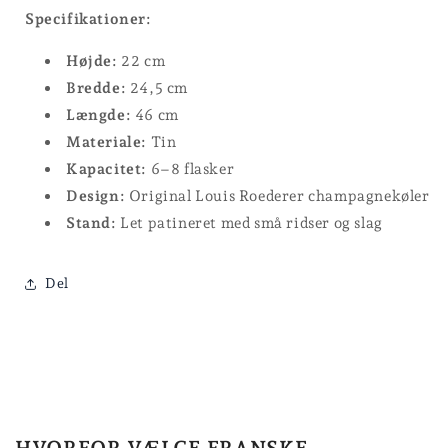
Specifikationer:
Højde:
22 cm
Bredde:
24,5 cm
Længde:
46 cm
Materiale:
Tin
Kapacitet:
6–8 flasker
Design:
Original Louis Roederer champagnekøler
Stand:
Let patineret med små ridser og slag
Del
HVORFOR VÆLGE FRANSKE