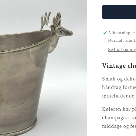
for
Champagne
Afhentning er
Normalt klar i
Se butiksopl
Vintage c
Smuk og dekor
håndtag forme
iøjnefaldende 
Køleren har pl
champagne, vi
middage og fe