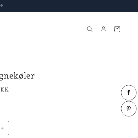
Log
Indkøbskurv
ind
gnekøler
DKK
Øg
antallet