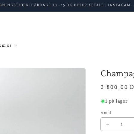
BNINGSTIDER: LØRDAGE 10 - 15 OG EFTER AFTALE | INSTAGAM
Om os
Champa
Normalpris
2.800,00 
1 på lager
Antal
Reducer
antallet