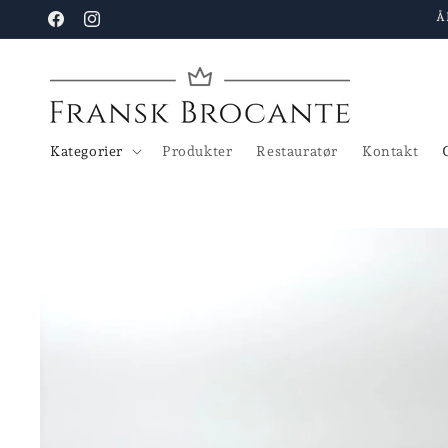
Gå til
Å
Facebook
Instagram
indhold
Kategorier
Produkter
Restauratør
Kontakt
Gå til
produktoplysninger