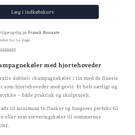
for
køler
Champagnekøler
Læg i indkøbskurv
 tilgængelig på
Fransk Brocante
nden for 5+ dage
ysninger
hampagnekøler med hjortehoveder
ativ dobbelt champagnekøler i tin med de fineste
t som hjortehoveder med gevir. Et helt særligt og
stykke – både praktisk og skulpturelt.
ads til minimum to flasker og fungerer perfekt til
n eller som serveringskøler til sommerens
ster.