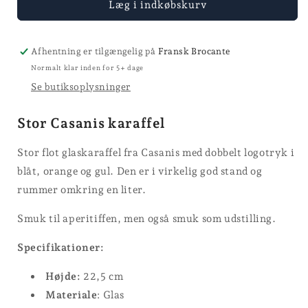
Casanis
Casanis
Læg i indkøbskurv
karaffel
karaffel
Afhentning er tilgængelig på
Fransk Brocante
Normalt klar inden for 5+ dage
Se butiksoplysninger
Stor Casanis karaffel
Stor flot glaskaraffel fra Casanis med dobbelt logotryk i
blåt, orange og gul. Den er i virkelig god stand og
rummer omkring en liter.
Smuk til aperitiffen, men også smuk som udstilling.
Specifikationer:
Højde:
22,5 cm
Materiale
: Glas