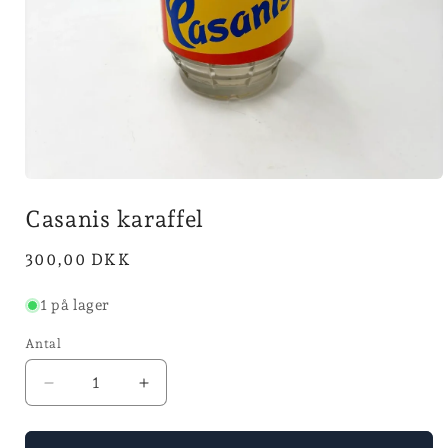
Åbn
mediet
Casanis karaffel
1
i
modus
Normalpris
300,00 DKK
1 på lager
Antal
Reducer
Øg
antallet
antallet
for
for