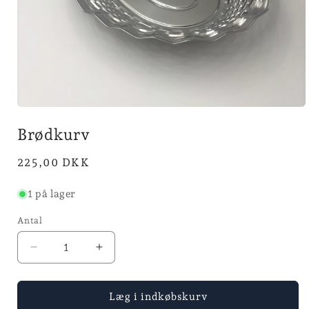
Åbn
mediet
Brødkurv
1
i
modus
Normalpris
225,00 DKK
1 på lager
Antal
Reducer
Øg
antallet
antallet
for
for
Brødkurv
Brødkurv
Læg i indkøbskurv