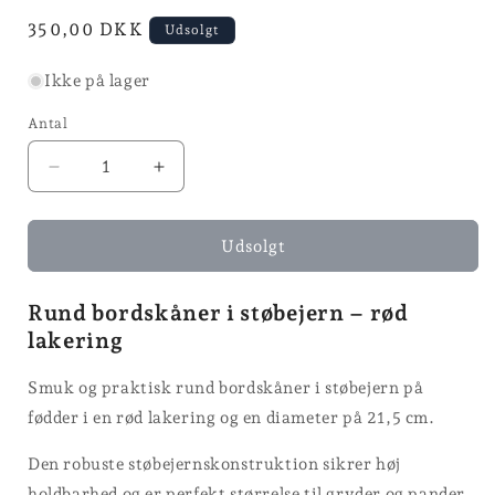
modus
Normalpris
350,00 DKK
Udsolgt
Ikke på lager
Antal
Reducer
Øg
antallet
antallet
for
for
Bordskåner
Bordskåner
Udsolgt
Rund bordskåner i støbejern – rød
lakering
Smuk og praktisk rund bordskåner i støbejern på
fødder i en rød lakering og en diameter på 21,5 cm.
Den robuste støbejernskonstruktion sikrer høj
holdbarhed og er perfekt størrelse til gryder og pander.