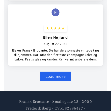
Fransk Brocante - Smallegade 28 - 2000
Frederiksberg - CVR: 32836437 -