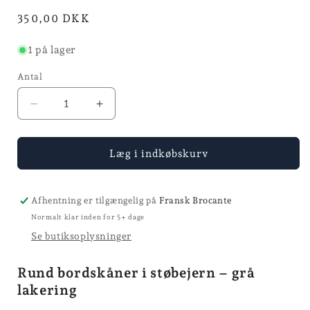
modus
Normalpris
350,00 DKK
1 på lager
Antal
Reducer
Øg
antallet
antallet
for
for
Bordskåner
Bordskåner
Læg i indkøbskurv
Afhentning er tilgængelig på
Fransk Brocante
Normalt klar inden for 5+ dage
Se butiksoplysninger
Rund bordskåner i støbejern – grå
lakering