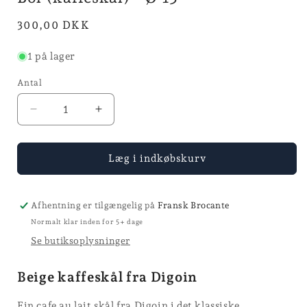
Normalpris
300,00 DKK
1 på lager
Antal
Reducer
Øg
antallet
antallet
for
for
Bol
Bol
Læg i indkøbskurv
(kaffeskål)
(kaffeskål)
-
-
Ø
Ø
Afhentning er tilgængelig på
Fransk Brocante
13
13
Normalt klar inden for 5+ dage
Se butiksoplysninger
Beige kaffeskål fra Digoin
Fin cafe au lait skål fra Digoin i det klassiske