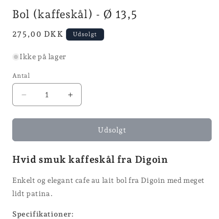
modus
Bol (kaffeskål) - Ø 13,5
Normalpris
275,00 DKK
Udsolgt
Ikke på lager
Antal
Reducer
Øg
antallet
antallet
for
for
Bol
Bol
Udsolgt
(kaffeskål)
(kaffeskål)
-
-
Hvid smuk kaffeskål fra Digoin
Ø
Ø
13,5
13,5
Enkelt og elegant cafe au lait bol fra Digoin med meget
lidt patina.
Specifikationer: