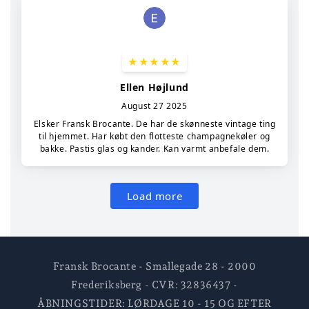
Fransk Brocante - Smallegade 28 - 2000
Frederiksberg - CVR: 32836437 -
ÅBNINGSTIDER: LØRDAGE 10 - 15 OG EFTER