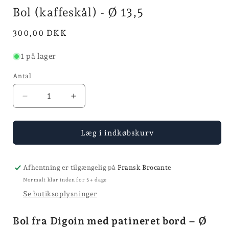
modus
modus
Bol (kaffeskål) - Ø 13,5
Normalpris
300,00 DKK
1 på lager
Antal
Reducer
Øg
antallet
antallet
for
for
Bol
Bol
Læg i indkøbskurv
(kaffeskål)
(kaffeskål)
-
-
Ø
Ø
Afhentning er tilgængelig på
Fransk Brocante
13,5
13,5
Normalt klar inden for 5+ dage
Se butiksoplysninger
Bol fra Digoin med patineret bord – Ø