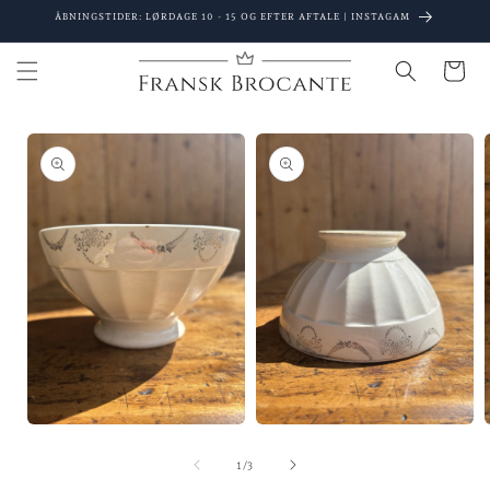
Gå til
ÅBNINGSTIDER: LØRDAGE 10 - 15 OG EFTER AFTALE | INSTAGAM
indhold
Indkøbsku
 til
oduktoplysninger
Åbn
Åbn
mediet
mediet
1
2
af
1
/
3
i
i
i