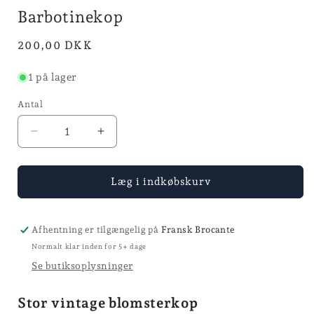
Barbotinekop
Normalpris
200,00 DKK
1 på lager
Antal
Reducer
Øg
antallet
antallet
for
for
Barbotinekop
Barbotinekop
Læg i indkøbskurv
Afhentning er tilgængelig på
Fransk Brocante
Normalt klar inden for 5+ dage
Se butiksoplysninger
Stor vintage blomsterkop