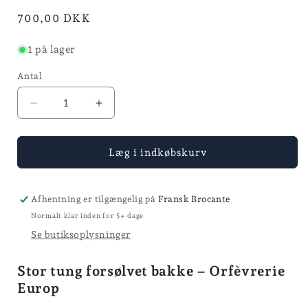
modus
modus
Normalpris
700,00 DKK
1 på lager
Antal
Reducer
Øg
antallet
antallet
for
for
Forsølvet
Forsølvet
Læg i indkøbskurv
bakke
bakke
-
-
Ø
Ø
Afhentning er tilgængelig på
Fransk Brocante
35
35
Normalt klar inden for 5+ dage
Se butiksoplysninger
Stor tung forsølvet bakke – Orfèvrerie
Europ