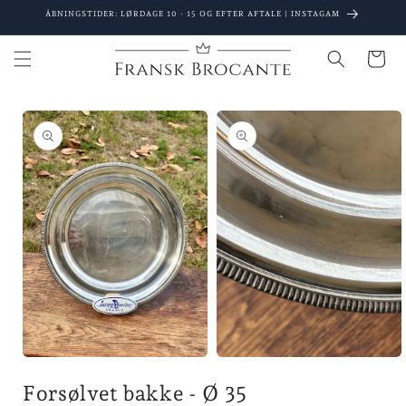
Gå til
ÅBNINGSTIDER: LØRDAGE 10 - 15 OG EFTER AFTALE | INSTAGAM
indhold
Indkøbsku
 til
oduktoplysninger
Åbn
Åbn
mediet
mediet
Forsølvet bakke - Ø 35
1
2
i
i