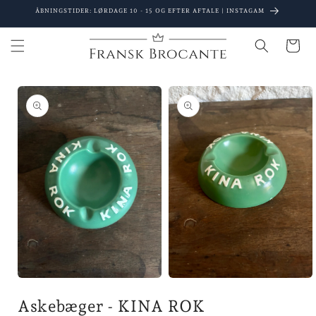
Gå til
ÅBNINGSTIDER: LØRDAGE 10 - 15 OG EFTER AFTALE | INSTAGAM
indhold
Indkøbsku
 til
oduktoplysninger
Åbn
Åbn
mediet
mediet
Askebæger - KINA ROK
1
2
i
i