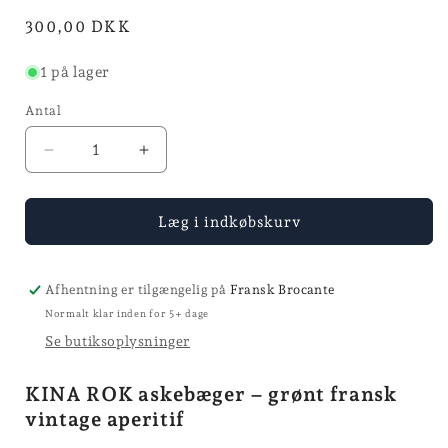
modus
modus
Normalpris
300,00 DKK
1 på lager
Antal
Reducer
Øg
antallet
antallet
for
for
Askebæger
Askebæger
Læg i indkøbskurv
-
-
KINA
KINA
ROK
ROK
Afhentning er tilgængelig på
Fransk Brocante
Normalt klar inden for 5+ dage
Se butiksoplysninger
KINA ROK askebæger – grønt fransk
vintage aperitif